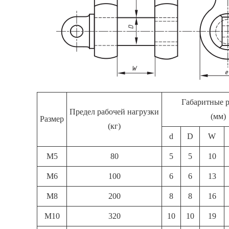
Габаритные 
Предел рабочей нагрузки
(мм)
Размер
(кг)
d
D
W
M5
80
5
5
10
M6
100
6
6
13
M8
200
8
8
16
M10
320
10
10
19