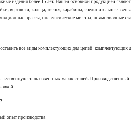
жные изделия более 15 лет. Нашей основной продукцией являю
йки, вертлюги, кольца, звенья, карабины, соединительные звень
фрикционные прессы, пневматические молоты, штамповочные ста
поставить все виды комплектующих для цепей, комплектующих дл
качественную сталь известных марок сталей. Производственный 
ковкой.
?
тый опыт производства.