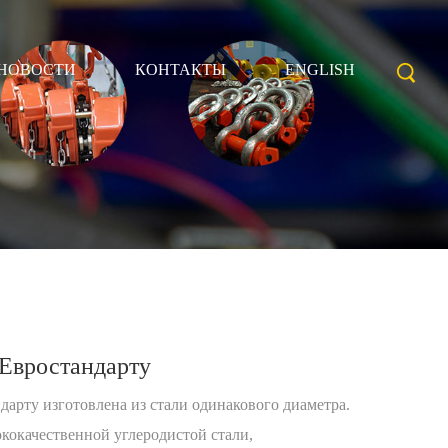
НОВОСТИ
КОНТАКТЫ
ENGLISH
 Евростандарту
дарту изготовлена из стали одинакового диаметра.
ококачественной углеродистой стали,