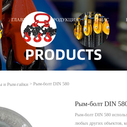
ГЛАВНАЯ
ПРОДУКЦИЯ
О НАС
>
Рым-болт DIN 580
ы и Рым-гайки
Рым-болт DIN 58
Рым-болт DIN 580 исполь
любых других объектов, к