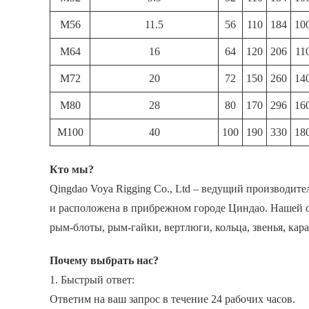
M56
11.5
56
110
184
10
M64
16
64
120
206
11
M72
20
72
150
260
14
M80
28
80
170
296
16
M100
40
100
190
330
18
Кто мы?
Qingdao Voya Rigging Co., Ltd – ведущий производит
и расположена в прибрежном городе Циндао. Нашей о
рым-блоты, рым-гайки, вертлюги, кольца, звенья, кар
Почему выбрать нас?
1. Быстрый ответ:
Ответим на ваш запрос в течение 24 рабочих часов.