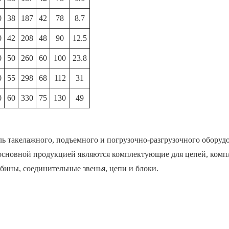
0
38
187
42
78
8.7
0
42
208
48
90
12.5
0
50
260
60
100
23.8
0
55
298
68
112
31
0
60
330
75
130
49
ель такелажного, подъемного и погрузочно-разгрузочного оборуд
сновной продукцией являются комплектующие для цепей, компл
абины, соединительные звенья, цепи и блоки.