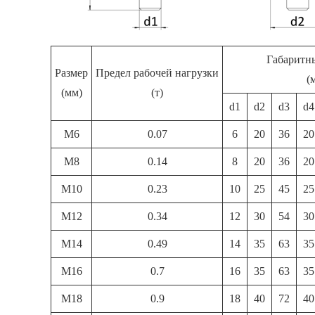
Габаритн
Размер
Предел рабочей нагрузки
(
(мм)
(т)
d1
d2
d3
d4
M6
0.07
6
20
36
20
M8
0.14
8
20
36
20
M10
0.23
10
25
45
25
M12
0.34
12
30
54
30
M14
0.49
14
35
63
35
M16
0.7
16
35
63
35
M18
0.9
18
40
72
40