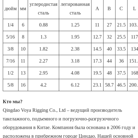
углеродистая
легированная
дюйм
мм
A
B
C
L
сталь
сталь
1/4
6
0.88
1.25
11
27
21.5
103.
5/16
8
1.3
1.95
12.7
32
25.5
11
3/8
10
1.82
2.38
14.5
40
33.5
13
7/16
11
2.27
3.18
17.3
44
36
151.
1/2
13
2.95
4.08
19.5
48
37.5
16
5/8
16
4.2
6.12
23.1
58.7
46.5
200.
Кто мы?
Qingdao Voya Rigging Co., Ltd – ведущий производитель
такелажного, подъемного и погрузочно-разгрузочного
оборудования в Китае. Компания была основана в 2006 году и
расположена в прибрежном городе Циндао. Нашей основной